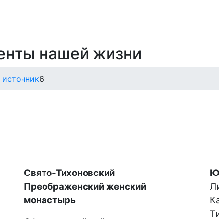
енты нашей жизни
 источник
6
Свято-Тихоновский
Ю
Преображенский женский
Ли
монастырь
К
Т