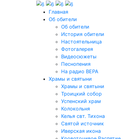
Главная
Об обители
Об обители
История обители
Настоятельница
Фотогалерея
Видеосюжеты
Песнопения
На радио ВЕРА
Храмы и святыни
Храмы и святыни
Троицкий собор
Успенский храм
Колокольня
Келья свт. Тихона
Святой источник
Иверская икона
Кровоточивое Распятие