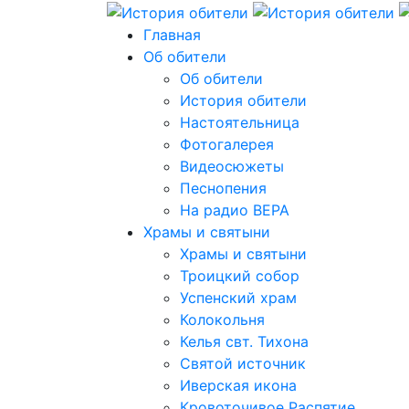
Главная
Об обители
Об обители
История обители
Настоятельница
Фотогалерея
Видеосюжеты
Песнопения
На радио ВЕРА
Храмы и святыни
Храмы и святыни
Троицкий собор
Успенский храм
Колокольня
Келья свт. Тихона
Святой источник
Иверская икона
Кровоточивое Распятие