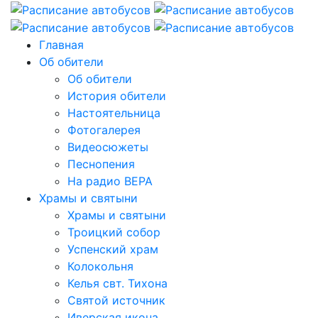
Главная
Об обители
Об обители
История обители
Настоятельница
Фотогалерея
Видеосюжеты
Песнопения
На радио ВЕРА
Храмы и святыни
Храмы и святыни
Троицкий собор
Успенский храм
Колокольня
Келья свт. Тихона
Святой источник
Иверская икона