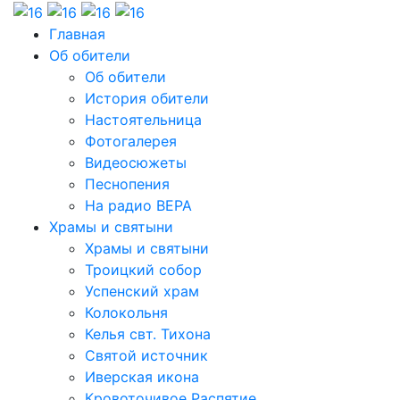
Главная
Об обители
Об обители
История обители
Настоятельница
Фотогалерея
Видеосюжеты
Песнопения
На радио ВЕРА
Храмы и святыни
Храмы и святыни
Троицкий собор
Успенский храм
Колокольня
Келья свт. Тихона
Святой источник
Иверская икона
Кровоточивое Распятие