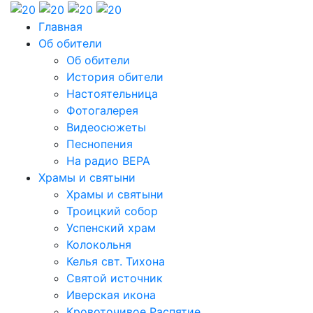
Главная
Об обители
Об обители
История обители
Настоятельница
Фотогалерея
Видеосюжеты
Песнопения
На радио ВЕРА
Храмы и святыни
Храмы и святыни
Троицкий собор
Успенский храм
Колокольня
Келья свт. Тихона
Святой источник
Иверская икона
Кровоточивое Распятие