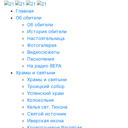
Главная
Об обители
Об обители
История обители
Настоятельница
Фотогалерея
Видеосюжеты
Песнопения
На радио ВЕРА
Храмы и святыни
Храмы и святыни
Троицкий собор
Успенский храм
Колокольня
Келья свт. Тихона
Святой источник
Иверская икона
Кровоточивое Распятие