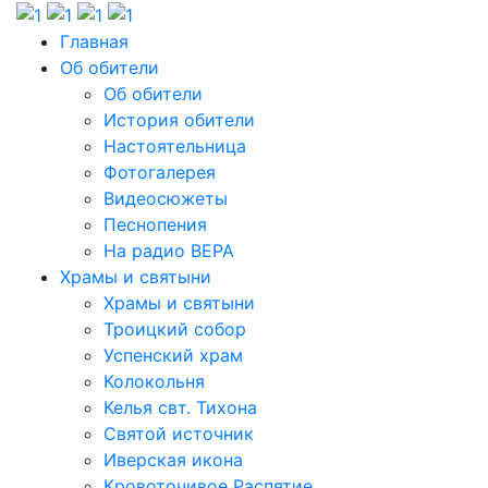
Главная
Об обители
Об обители
История обители
Настоятельница
Фотогалерея
Видеосюжеты
Песнопения
На радио ВЕРА
Храмы и святыни
Храмы и святыни
Троицкий собор
Успенский храм
Колокольня
Келья свт. Тихона
Святой источник
Иверская икона
Кровоточивое Распятие