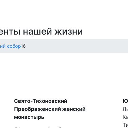
енты нашей жизни
ий собор
16
Свято-Тихоновский
Ю
Преображенский женский
Ли
монастырь
К
Т