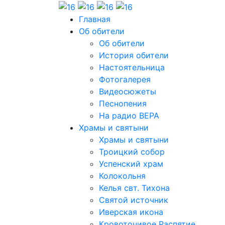
Главная
Об обители
Об обители
История обители
Настоятельница
Фотогалерея
Видеосюжеты
Песнопения
На радио ВЕРА
Храмы и святыни
Храмы и святыни
Троицкий собор
Успенский храм
Колокольня
Келья свт. Тихона
Святой источник
Иверская икона
Кровоточивое Распятие