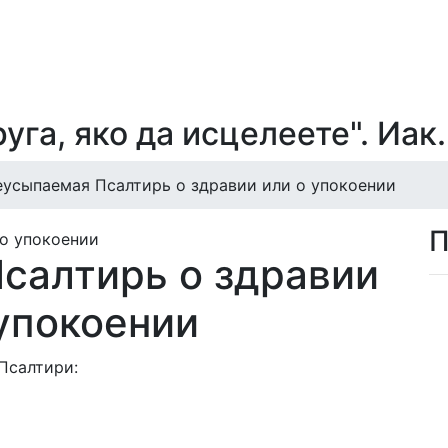
уга, яко да исцелеете". Иак.
усыпаемая Псалтирь о здравии или о упокоении
П
салтирь о здравии
 упокоении
Псалтири: