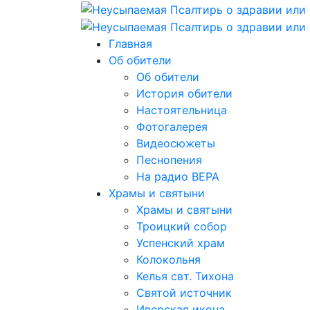
Главная
Об обители
Об обители
История обители
Настоятельница
Фотогалерея
Видеосюжеты
Песнопения
На радио ВЕРА
Храмы и святыни
Храмы и святыни
Троицкий собор
Успенский храм
Колокольня
Келья свт. Тихона
Святой источник
Иверская икона