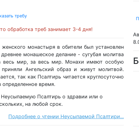
казать требу
П
о обработка треб занимает 3-4 дня!
Ав
8.
 женского монастыря в обители был установлен
 древнее монашеское делание - сугубая молитва
Б
за весь мир, за весь мир. Монахи имеют особую
и приняли Ангельский образ и живут молитвой.
ется, так как Псалтирь читается круглосуточно
з определенное время.
 Неусыпаемую Псалтирь о здравии или о
скольких, на любой срок.
Подробнее о чтении Неусыпаемой Псалтири...