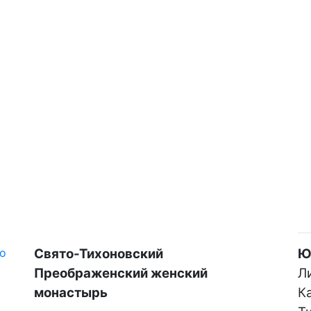
Свято-Тихоновский
Ю
Преображенский женский
Ли
монастырь
К